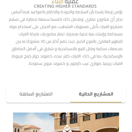
عقلية
البناء
CREATING HIGHER STANDARDS
نؤمن إيمانا راسخا بأن السلامة والجودة والالتزام بالمواعيد هما أساس
نجاح أي مشروع عقاري. وبفضل ذلك اكتسبنا سمعة ممتازة
في تسليم
مشاريع الفرات بأعلى مستويات التشطيب، مع الحرص على استخدام مواد
مستدامة وإنشاء بنية تحتية متميزة. تمتاز مشروعات شركة الفرات
للتطوير العقارى بالتنوع الكبير، حيث تضم أكثر من 30 مشروعًا ما بين
مجمعات سكنية وفلل للبيع بالاسكندرية و شقق في أفضل المناطق
بالإسكندرية، بما في ذلك الفرات كفر عبده، كمبوند جوار كينج مريوط،
الفرات زيزينيا، صواري غرب كارفور، و كمبوند مروج سموحة.
المشاريع الحالية
المشاريع السابقة