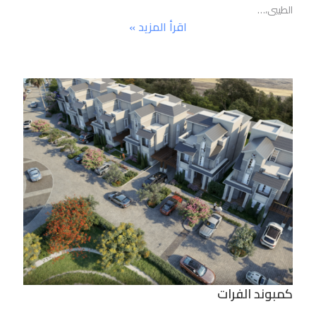
الطيبى،…
اقرأ المزيد »
كمبوند الفرات