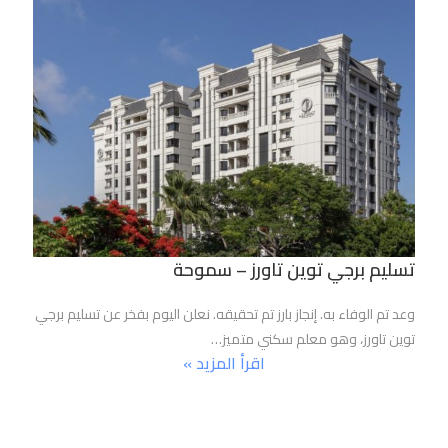
تسليم برجي توين تاورز – سموحة
وعد تم الوفاء به. إنجاز بارز تم تحقيقه. نعلن اليوم بفخر عن تسليم برجي
توين تاورز، وهو معلم سكني متميز…
اقرأ المزيد »