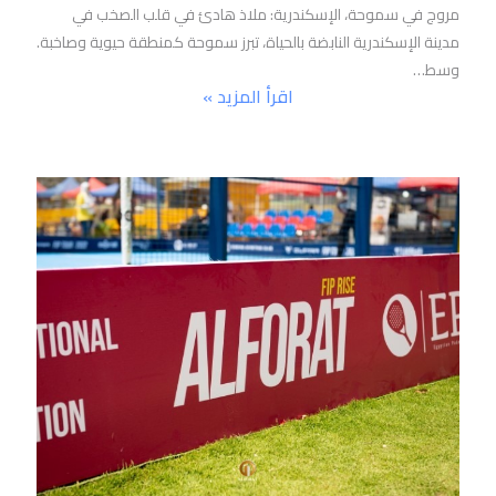
مروج في سموحة، الإسكندرية: ملاذ هادئ في قلب الصخب في
مدينة الإسكندرية النابضة بالحياة، تبرز سموحة كمنطقة حيوية وصاخبة.
وسط…
اقرأ المزيد »